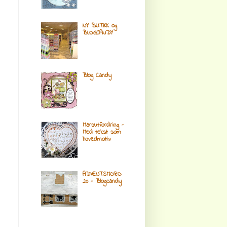
NY BUTIKK og
BLOGCANDY
Blog Candy
Marsutfordring -
Med tekst som
hovedmotiv
ADVENTSMORO
20 - Blogcandy