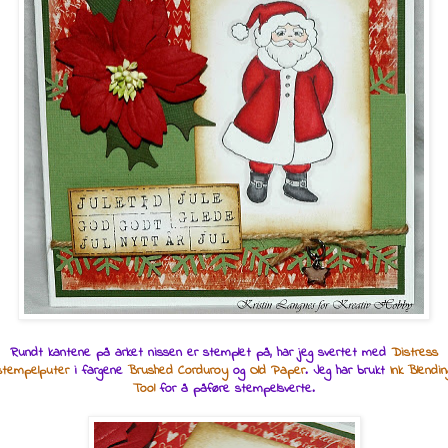
Rundt kantene på arket nissen er stemplet på, har jeg svertet med
Distress
stempelputer
i fargene
Brushed Corduroy
og
Old Paper
. Jeg har brukt
Ink Blendin
Tool
for å påføre stempelsverte.