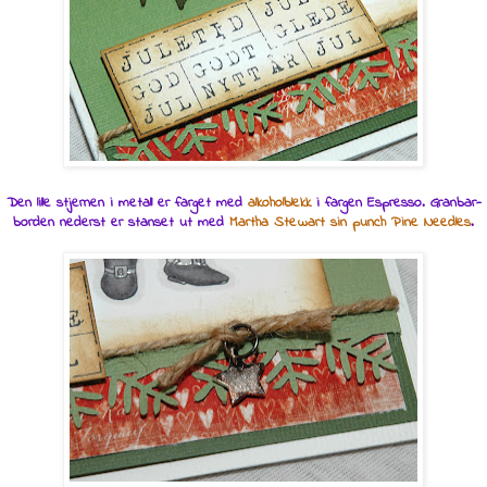
Den lille stjernen i metall er farget med
alkoholblekk
i fargen Espresso. Granbar-
borden nederst er stanset ut med
Martha Stewart sin punch Pine Needles
.