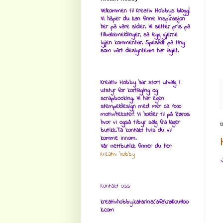
Velkommen til Kreativ Hobbys blogg!
Vi håper du kan finne inspirasjon
her på våre sider. Vi setter pris på
tilbakemeldinger, så legg gjerne
igjen kommentar. Spesielt på ting
som vårt designteam har laget.
Kreativ Hobby har stort utvalg i
utstyr for kortlaging og
scrapbooking. Vi har egen
stempeldesign med mer ca 1000
motiv/tekster! Vi holder til på Røros
hvor vi også tilbyr salg fra lager
t
butikk.Ta kontakt hvis du vil
komme innom.
Vår nettbutikk finner du her:
Kreativ hobby
J
Kontakt oss:
kreativhobby.katarina(alfakrøll)outloo
k.com