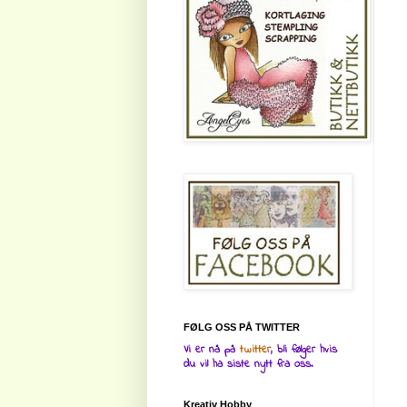
FØLG OSS PÅ TWITTER
Vi er nå på
twitter
, bli følger hvis
du vil ha siste nytt fra oss.
Kreativ Hobby