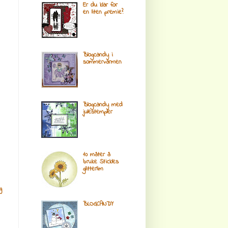
Er du klar for
en liten premie?
Blogcandy i
sommervarmen
Blogcandy med
julestempler
10 måter å
bruke Stickles
glitterlim
g
BLOGCANDY