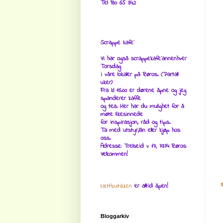
Tel: 930 65 342
Scrappe kafe`
Vi har også scrappekafe`annenhver
Torsdag
i våre lokaler på Røros. (Partall
uker)
Fra kl 16.00 er dørene åpne og jeg
spanderer kaffe
og tea. Her har du mulighet for å
møte likesinnede
for inspirasjon, råd og tips.
Ta med utstyr,lån eller kjøp hos
oss.
Adresse: Trelseid v 17, 7374 Røros
Velkommen!
Nettbutikken
er alltid åpen!
Bloggarkiv