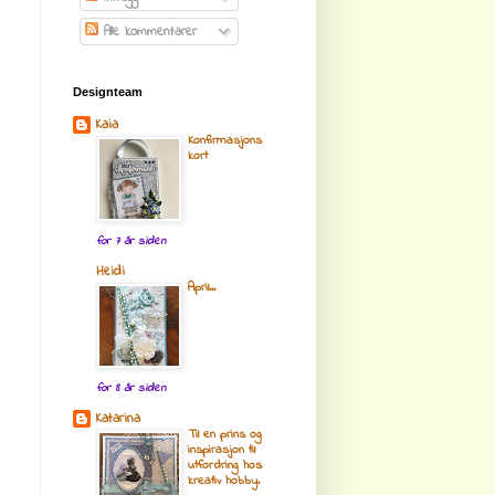
Alle kommentarer
Designteam
Kaia
Konfirmasjons
kort
for 7 år siden
Heidi
April...
for 8 år siden
Katarina
Til en prins og
inspirasjon til
utfordring hos
kreativ hobby.