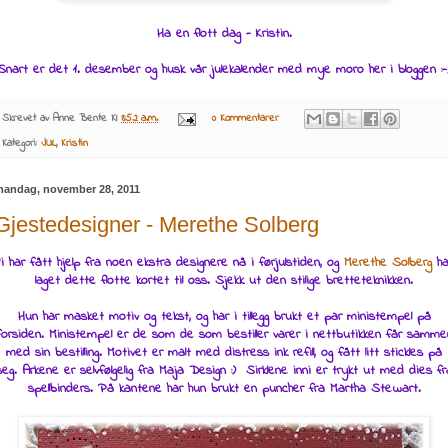
Ha en flott dag - Kristin.
Snart er det 1. desember og husk vår julekalender med mye moro her i bloggen :-
Skrevet av
Anne Bente
Kl
8:52 a.m.
0 Kommentarer
Kategori:
JUL
,
Kristin
andag, november 28, 2011
Gjestedesigner - Merethe Solberg
Vi har fått hjelp fra noen ekstra designere nå i førjulstiden, og
Merethe Solberg
ha
laget dette flotte kortet til oss. Sjekk ut den stilige bretteteknikken.
Hun har masket motiv og tekst, og har i tillegg brukt et par ministempel på
forsiden. Ministempel er de som de som bestiller varer i nettbutikken får samme
med sin bestilling. Motivet er malt med distress ink refill, og fått litt stickles på
seg. Arkene er selvfølgelig fra Maja Design :) Sirklene inni er trykt ut med dies fr
spellbinders. På kantene har hun brukt en puncher fra Martha Stewart.