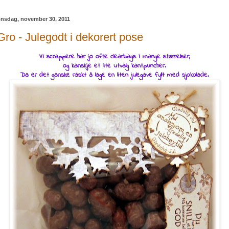
nsdag, november 30, 2011
Gro - Julegodt i dekorert pose
Vi scrappere har jo ofte clearbags i mange størrelser,
og kanskje et lite utvalg kantpuncher .
Da er det ganske raskt å lage en liten julegave fyllt med sjokolade.