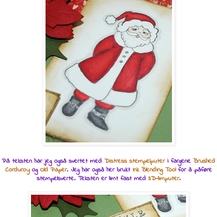
På teksten har jeg også svertet med
Distress stempelputer
i fargene
Brushed
Corduroy
og
Old Paper
. Jeg har også her brukt
Ink Blending Tool
for å påføre
stempelsverte. Teksten er limt fast med
3D-limputer
.