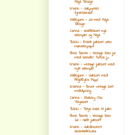
Maja Design
Kristin - Julepyntet
fyrstikkeske
Hildegunn - Jul med Maja
Design
Carina - staffelikort nye
stempler og Maja
Bibbi - Enkelt julekort uten
mønsterpapir
Anne Bente - Vintage foto jul
med blonder Turkis j...
Kristin - vintage julekort med
nytt stempel
Hildegunn - Julekort med
AngelEyes Pippi
Kristina - Brunt vintage kort
midtåpning
Carina - Shabby Chic
Telyskort
Bibbi - Telys eske til julen
Anne Bente - Vintage foto
Jul - rødt julekort
Kristin - Juledekorert
skokoladeboks