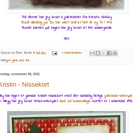
På denne har jeg brukt 3 juletekster fra Kreativ Hobby
Rund Gledelig jul, Du har vært snill et helt år og Til / Fra
Rundt kanten på tagen har jeg brukt et lite snøkrystall.
Gro
Skrevet av
Anne Bente
Kl
9:28 a.m.
0 Kommentarer
Kategori:
gave
,
Gro
,
JUL
irsdag, november 29, 2011
Kristin - Nissekort
eg har laget et ganske enkelt nissekort med det skikkelig herlige
julenisse-stemple
I tillegg har jeg brukt tekst-stemplet
God Jul bokscollage
. Kortet er i størrelse 6*6.