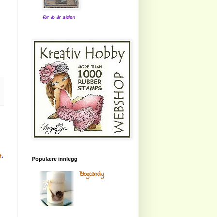
for 10 år siden
t
.
Populære innlegg
Blogcandy