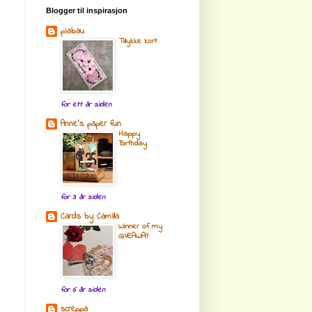
Blogger til inspirasjon
piabau
Tillykke kort
for ett år siden
Anne's paper fun
Happy
Birthday
for 3 år siden
Cards by Camilla
Winner of my
GIVEAWAY
for 6 år siden
screppa