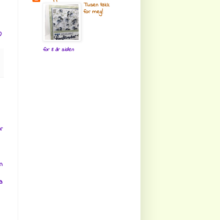
Tusen takk
for meg!
)
for 8 år siden
r
n
a