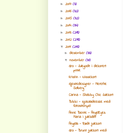
2017
(3)
►
2016
(32)
►
2015
(32)
►
2014
(34)
►
2013
(218)
►
2012
(278)
►
2011
(216)
▼
desember
(33)
►
november
(31)
▼
Gro - Julegodt i dekorert
pose
Kristin - Nissekort
Gjestedesigner - Merethe
Solberg
Carina - Shabby Chic Julekort
Bibbi - sjokoladeeske med
fotostempel
Anne Bente - AngelEyes
Maria i juleblått
Angella - Rødt julekort
Gro - Brunt julekort med