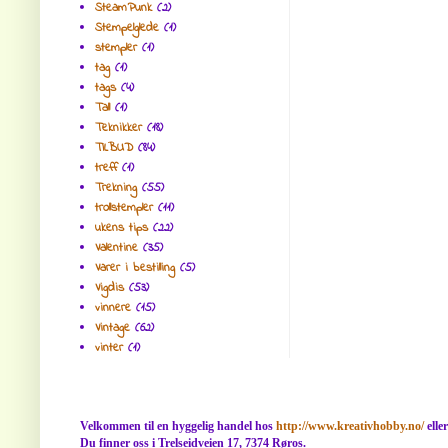
SteamPunk
(2)
Stempelglede
(1)
stempler
(1)
tag
(1)
tags
(4)
Tall
(1)
Teknikker
(18)
TILBUD
(84)
treff
(1)
Trekning
(55)
trollstempler
(11)
ukens tips
(22)
Valentine
(35)
Varer i bestilling
(5)
Vigdis
(53)
vinnere
(15)
Vintage
(62)
vinter
(1)
Velkommen til en hyggelig handel hos
http://www.kreativhobby.no/
elle
Du finner oss i Trelseidveien 17, 7374 Røros.