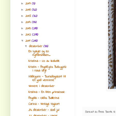
2017
(3)
►
2016
(32)
►
2015
(32)
►
2014
(34)
►
2013
(218)
►
2012
(278)
►
2011
(216)
▼
desember
(33)
▼
En lyslykt og en
nyttårshilsen...
Kristina - LO av Izabelle
Kristin - AngelEyes Babygirl2
i rosa idyll
Hildegunn - Bursdagskort til
en god venninne
Vinnere i desember
Krstina - En liten prinsesse
Angella - Oldis Ballerina
Carina - Vintage tagkort
24. desember - God jul
Skrevet av
Anne Bente
Kl