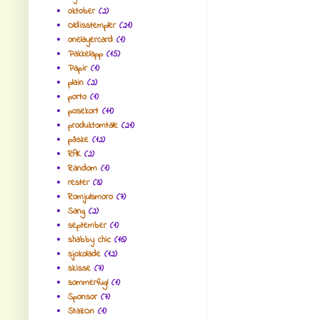
oktober
(2)
Oldisstempler
(21)
onelayercard
(1)
Pakkelapp
(15)
Papir
(1)
plain
(2)
porto
(1)
posekort
(11)
produktomtale
(21)
påske
(12)
RAK
(2)
Random
(1)
rester
(3)
Romjulsmoro
(7)
Sang
(2)
september
(1)
shabby chic
(16)
sjokolade
(12)
skisse
(7)
sommerfugl
(1)
Sponsor
(7)
StazOn
(1)