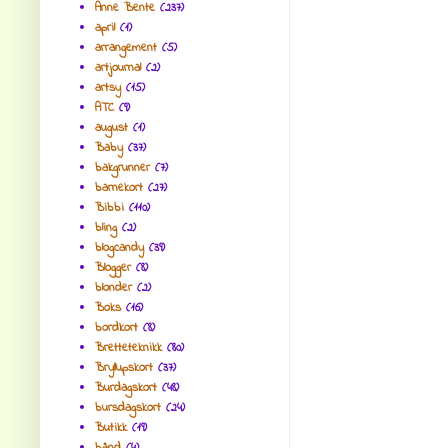
Anne Bente
(237)
april
(1)
arrangement
(5)
artjournal
(2)
artsy
(15)
ATC
(9)
august
(1)
Baby
(37)
bakgrunner
(7)
barnekort
(27)
Bibbi
(110)
bling
(2)
blogcandy
(39)
Blogger
(8)
blonder
(2)
Boks
(16)
bordkort
(8)
Bretteteknikk
(80)
Bryllupskort
(37)
Burdagskort
(48)
bursdagskort
(24)
Butikk
(19)