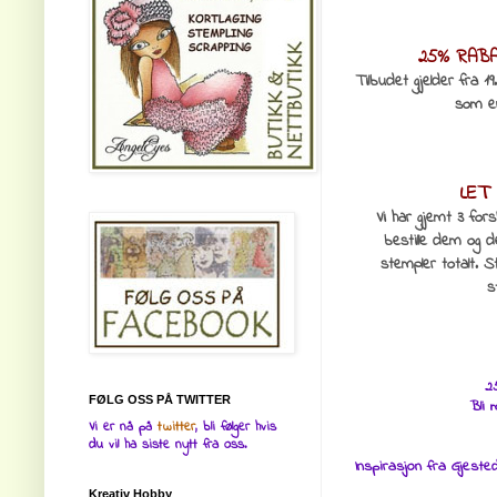
25% RABA
Tilbudet gjelder fra 
som er
LET
Vi har gjemt 3 for
bestille dem og d
stempler totalt. S
s
2
FØLG OSS PÅ TWITTER
Bli 
Vi er nå på
twitter
, bli følger hvis
du vil ha siste nytt fra oss.
Inspirasjon fra Gjeste
Kreativ Hobby