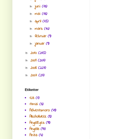
juni
(13)
►
mai
(13)
►
april
(15)
►
mars
(10)
►
februar
(9)
►
januar
(9)
►
2010
(215)
►
2009
(207)
►
2008
(227)
►
2007
(27)
►
Etiketter
123
(1)
17mai
(3)
Adventsmoro
(49)
Alkoholblekk
(8)
AngelEyes
(99)
Angella
(97)
Anita
(4)