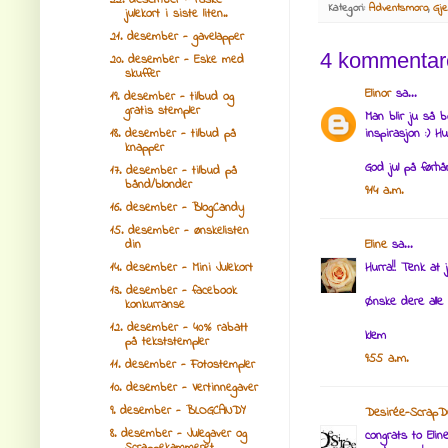
22. desember - raske
Kategori:
Adventsmoro
,
Gj
julekort i siste liten..
21. desember - gavelapper
4 kommentar
20. desember - Eske med
skuffer
Elinor
sa...
19. desember - tilbud og
gratis stempler
Man blir ju så b
18. desember - tilbud på
inspirasjon :) Hu
knapper
God jul på førh
17. desember - tilbud på
bånd/blonder
9:14 a.m.
16. desember - BlogCandy
15. desember - ønskelisten
din
Eline
sa...
14. desember - Mini Julekort
Hurra!! Tenk at
13. desember - facebook
Ønske dere alle 
konkurranse
12. desember - 40% rabatt
klem
på tekststempler
9:55 a.m.
11. desember - Fotostempler
10. desember - Vertinnegaver
9. desember - BLOGCANDY
Desirée-ScrapD
8. desember - Julegaver og
congrats to Elin