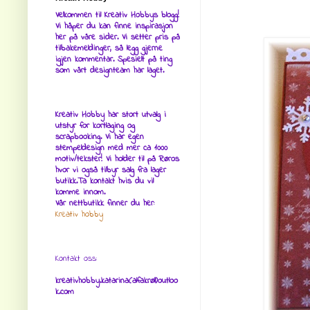
Velkommen til Kreativ Hobbys blogg!
Vi håper du kan finne inspirasjon
her på våre sider. Vi setter pris på
tilbakemeldinger, så legg gjerne
igjen kommentar. Spesielt på ting
som vårt designteam har laget.
Kreativ Hobby har stort utvalg i
utstyr for kortlaging og
scrapbooking. Vi har egen
stempeldesign med mer ca 1000
motiv/tekster! Vi holder til på Røros
hvor vi også tilbyr salg fra lager
butikk.Ta kontakt hvis du vil
komme innom.
Vår nettbutikk finner du her:
Kreativ hobby
Kontakt oss:
kreativhobby.katarina(alfakrøll)outloo
k.com