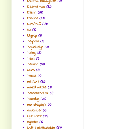
Kreative Hobbybarn
(2)
Kreativt tips
(92)
Kristin
(67)
Kristina
(72)
Kurs/treff
(44)
LO
(6)
lollypop
(1)
Magnolia
(3)
Majadesign
(2)
Maling
(5)
Mann
(9)
Mariann
(38)
mars
(1)
Messe
(1)
minikort
(10)
mixed media
(2)
Monokromatisk
(1)
Morsdag
(20)
mønsterpapir
(1)
november
(1)
Nye varer
(70)
nyheter
(1)
Nytt i nettbutikken
(67)