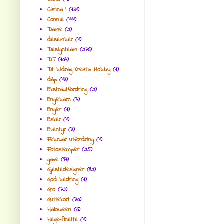
bånd
(4)
Carina I
(131)
Connie
(111)
Dame
(2)
desember
(1)
Designteam
(276)
DT
(104)
Dt bidrag Kreativ Hobby
(1)
dåp
(13)
Ekstrautfordring
(2)
Englebarn
(4)
Engler
(1)
Esker
(1)
Eventyr
(3)
Februar utfordring
(1)
Fotostempler
(25)
gave
(97)
Gjestedesigner
(82)
God bedring
(1)
Gro
(72)
Guttekort
(30)
Halloween
(6)
Hege-Anette
(1)