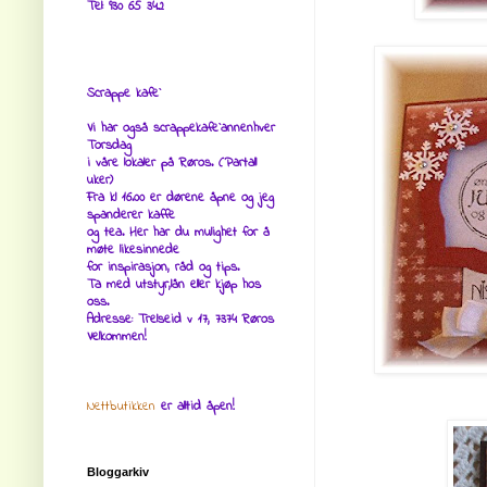
Tel: 930 65 342
Scrappe kafe`
Vi har også scrappekafe`annenhver
Torsdag
i våre lokaler på Røros. (Partall
uker)
Fra kl 16.00 er dørene åpne og jeg
spanderer kaffe
og tea. Her har du mulighet for å
møte likesinnede
for inspirasjon, råd og tips.
Ta med utstyr,lån eller kjøp hos
oss.
Adresse: Trelseid v 17, 7374 Røros
Velkommen!
Nettbutikken
er alltid åpen!
Bloggarkiv