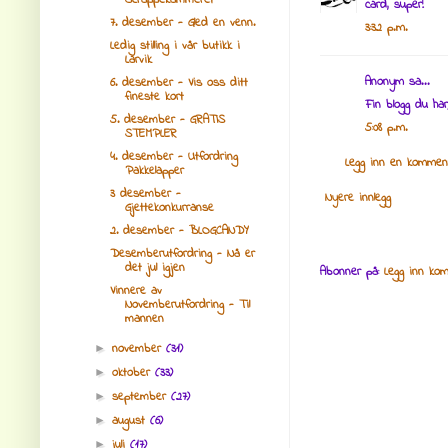
Scrappekammeret
card, super!
7. desember - Gled en venn.
3:32 p.m.
Ledig stilling i vår butikk i
Larvik
Anonym sa...
6. desember - Vis oss ditt
fineste kort
Fin blogg du har
5. desember - GRATIS
5:08 p.m.
STEMPLER
4. desember - Utfordring
Legg inn en kommen
Pakkelapper
3 desember -
Nyere innlegg
Gjettekonkurranse
2. desember - BLOGCANDY
Desemberutfordring - Nå er
det jul igjen
Abonner på:
Legg inn ko
Vinnere av
Novemberutfordring - Til
mannen
november
(31)
►
oktober
(33)
►
september
(27)
►
august
(6)
►
juli
(17)
►